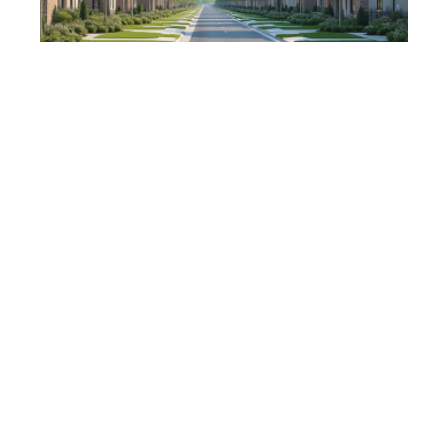
7 min read
Définition et caractéristiques d’une zone U en
urbanisme
Contact
Mentions Légales
Sitemap