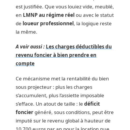
est justifiée. Que vous louiez vide, meublé,
en
LMNP au régime réel
ou avec le statut
de
loueur professionnel
, la logique reste
la même.
A voir aussi :
Les charges déductibles du
revenu foncier à bien prendre en
compte
Ce mécanisme met la rentabilité du bien
sous projecteur : plus les charges
s’accumulent, plus l’assiette imposable
s’efface. Un atout de taille : le
déficit
foncier
généré, sous conditions, peut être
imputé sur le revenu global à hauteur de
10 700 euros par an pour la location nue.