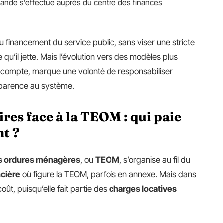
emande s’effectue auprès du centre des finances
du financement du service public, sans viser une stricte
qu’il jette. Mais l’évolution vers des modèles plus
en compte, marque une volonté de responsabiliser
sparence au système.
ires face à la TEOM : qui paie
t ?
s ordures ménagères
, ou
TEOM
, s’organise au fil du
ncière
où figure la TEOM, parfois en annexe. Mais dans
coût, puisqu’elle fait partie des
charges locatives