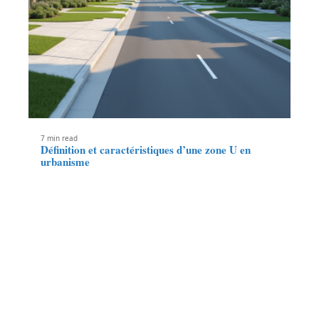
7 min read
Définition et caractéristiques d’une zone U en
urbanisme
Contact
Mentions Légales
Sitemap
© 2025 | maestro-immobilier.fr